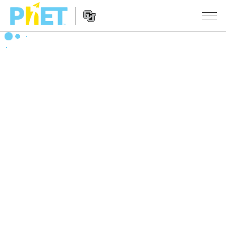
搜
尋
PhET
Website
教學
網
Navigation
站
所有模擬教材
STUDIO
About Studio
活動
物理
Customizable Sims
數學
瀏覽活動
研究
Start a Free Trial
化學
分享您的活動
倡議計劃
Purchase a License
地球科學
Activity Contribution Guidelines
包容性輔助設計
登入 / 註冊
生物
Virtual Workshops
PhET 全球社群
登入 / 註冊
Professional Learning with PhET
翻譯教學主題
Data Fluency