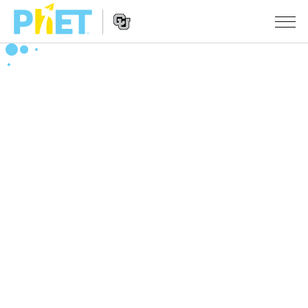
搜
尋
PhET
Website
教學
網
Navigation
站
所有模擬教材
STUDIO
About Studio
活動
物理
Customizable Sims
數學
瀏覽活動
研究
Start a Free Trial
化學
分享您的活動
倡議計劃
Purchase a License
地球科學
Activity Contribution Guidelines
包容性輔助設計
登入 / 註冊
生物
Virtual Workshops
PhET 全球社群
登入 / 註冊
Professional Learning with PhET
翻譯教學主題
Data Fluency