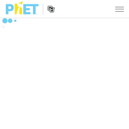
搜
尋
PhET
Website
教學
網
Navigation
站
所有模擬教材
STUDIO
About Studio
活動
物理
Customizable Sims
數學
瀏覽活動
研究
Start a Free Trial
化學
分享您的活動
倡議計劃
Purchase a License
地球科學
Activity Contribution Guidelines
包容性輔助設計
登入 / 註冊
生物
Virtual Workshops
PhET 全球社群
登入 / 註冊
Professional Learning with PhET
翻譯教學主題
Data Fluency