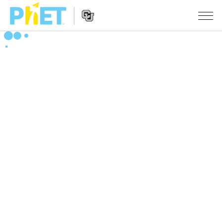
搜
尋
PhET
Website
教學
網
Navigation
站
所有模擬教材
STUDIO
About Studio
活動
物理
Customizable Sims
數學
瀏覽活動
研究
Start a Free Trial
化學
分享您的活動
倡議計劃
Purchase a License
地球科學
Activity Contribution Guidelines
包容性輔助設計
登入 / 註冊
生物
Virtual Workshops
PhET 全球社群
登入 / 註冊
Professional Learning with PhET
翻譯教學主題
Data Fluency