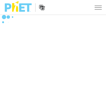
搜
尋
PhET
Website
教學
網
Navigation
站
所有模擬教材
STUDIO
About Studio
活動
物理
Customizable Sims
數學
瀏覽活動
研究
Start a Free Trial
化學
分享您的活動
倡議計劃
Purchase a License
地球科學
Activity Contribution Guidelines
包容性輔助設計
登入 / 註冊
生物
Virtual Workshops
PhET 全球社群
登入 / 註冊
Professional Learning with PhET
翻譯教學主題
Data Fluency