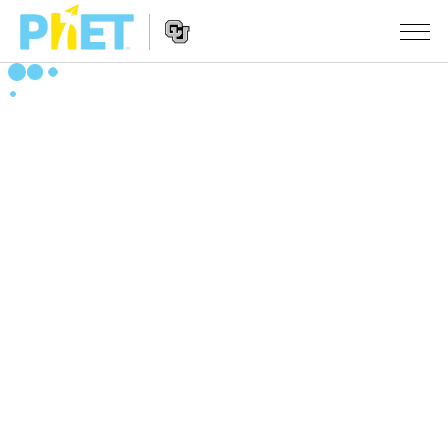
搜
尋
PhET
Website
教學
網
Navigation
站
所有模擬教材
STUDIO
About Studio
活動
物理
Customizable Sims
數學
瀏覽活動
研究
Start a Free Trial
化學
分享您的活動
倡議計劃
Purchase a License
地球科學
Activity Contribution Guidelines
包容性輔助設計
登入 / 註冊
生物
Virtual Workshops
PhET 全球社群
登入 / 註冊
Professional Learning with PhET
翻譯教學主題
Data Fluency