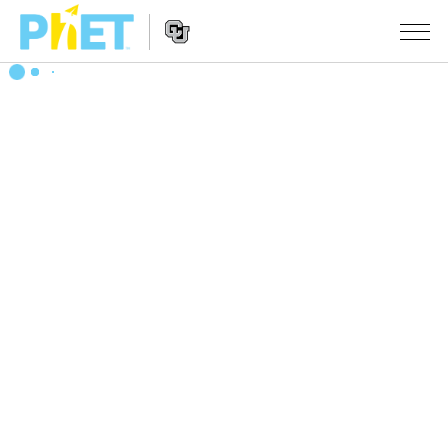
搜
尋
PhET
Website
教學
網
Navigation
站
所有模擬教材
STUDIO
About Studio
活動
物理
Customizable Sims
數學
瀏覽活動
研究
Start a Free Trial
化學
分享您的活動
倡議計劃
Purchase a License
地球科學
Activity Contribution Guidelines
包容性輔助設計
登入 / 註冊
生物
Virtual Workshops
PhET 全球社群
登入 / 註冊
Professional Learning with PhET
翻譯教學主題
Data Fluency