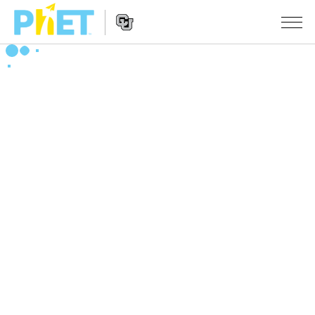
搜
尋
PhET
Website
教學
網
Navigation
站
所有模擬教材
STUDIO
About Studio
活動
物理
Customizable Sims
數學
瀏覽活動
研究
Start a Free Trial
化學
分享您的活動
倡議計劃
Purchase a License
地球科學
Activity Contribution Guidelines
包容性輔助設計
登入 / 註冊
生物
Virtual Workshops
PhET 全球社群
登入 / 註冊
Professional Learning with PhET
翻譯教學主題
Data Fluency