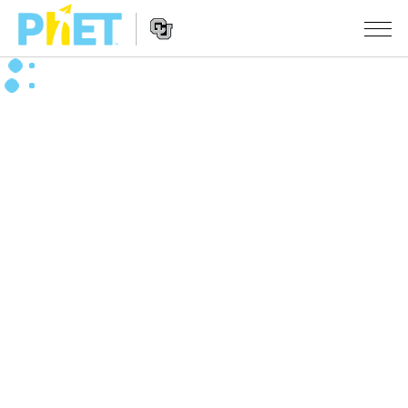
搜
尋
PhET
Website
教學
網
Navigation
站
所有模擬教材
STUDIO
About Studio
活動
物理
Customizable Sims
數學
瀏覽活動
研究
Start a Free Trial
化學
分享您的活動
倡議計劃
Purchase a License
地球科學
Activity Contribution Guidelines
包容性輔助設計
登入 / 註冊
生物
Virtual Workshops
PhET 全球社群
登入 / 註冊
Professional Learning with PhET
翻譯教學主題
Data Fluency