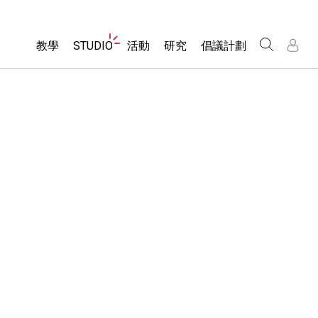
Website
教學
STUDIO
活動
研究
倡議計劃
Navigation
About Studio
所有模擬教材
瀏覽活動
包容性輔助設計
/
/
Customizable Sims
分享您的活動
PhET 全球社群
物理
Start a Free Trial
Activity Contribution Guidelines
Data Fluency
數學
Purchase a License
Virtual Workshops
DEIB in STEM Ed
化學
Professional Learning with PhET
SceneryStack OSE
地球科學
Teaching with PhET
Impact Report
生物
翻譯教學主題
Customizable Sims