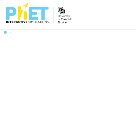
搜
尋
PhET
網
站