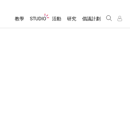
Website
教學
STUDIO
活動
研究
倡議計劃
Navigation
About Studio
所有模擬教材
瀏覽活動
包容性輔助設計
/
/
Customizable Sims
分享您的活動
PhET 全球社群
物理
Start a Free Trial
Activity Contribution Guidelines
Data Fluency
數學
Purchase a License
Virtual Workshops
DEIB in STEM Ed
化學
Professional Learning with PhET
SceneryStack OSE
地球科學
Teaching with PhET
Impact Report
生物
翻譯教學主題
Customizable Sims