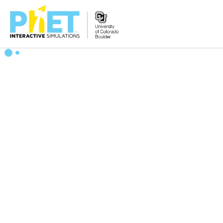
搜
尋
PhET
網
站