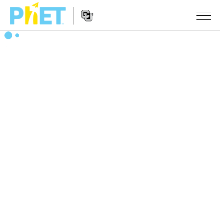
搜
尋
PhET
Website
教學
網
Navigation
站
所有模擬教材
STUDIO
About Studio
活動
物理
Customizable Sims
數學
瀏覽活動
研究
Start a Free Trial
化學
分享您的活動
倡議計劃
Purchase a License
地球科學
Activity Contribution Guidelines
包容性輔助設計
登入 / 註冊
生物
Virtual Workshops
PhET 全球社群
登入 / 註冊
Professional Learning with PhET
翻譯教學主題
Data Fluency