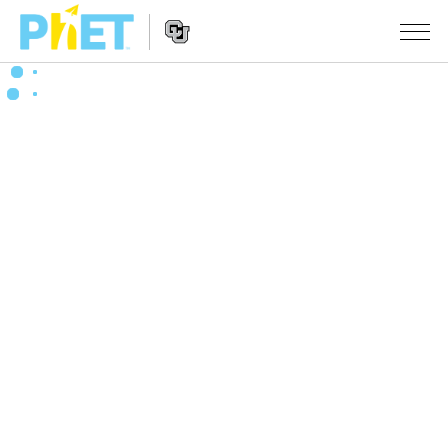
搜
尋
PhET
Website
教學
網
Navigation
站
所有模擬教材
STUDIO
About Studio
活動
物理
Customizable Sims
數學
瀏覽活動
研究
Start a Free Trial
化學
分享您的活動
倡議計劃
Purchase a License
地球科學
Activity Contribution Guidelines
包容性輔助設計
登入 / 註冊
生物
Virtual Workshops
PhET 全球社群
登入 / 註冊
Professional Learning with PhET
翻譯教學主題
Data Fluency