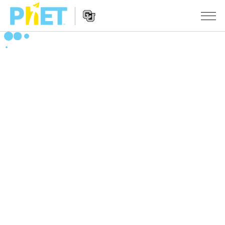
搜
尋
PhET
Website
教學
網
Navigation
站
所有模擬教材
STUDIO
About Studio
活動
物理
Customizable Sims
數學
瀏覽活動
研究
Start a Free Trial
化學
分享您的活動
倡議計劃
Purchase a License
地球科學
Activity Contribution Guidelines
包容性輔助設計
登入 / 註冊
生物
Virtual Workshops
PhET 全球社群
登入 / 註冊
Professional Learning with PhET
翻譯教學主題
Data Fluency