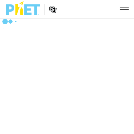
搜
尋
PhET
Website
教學
網
Navigation
站
所有模擬教材
STUDIO
About Studio
活動
物理
Customizable Sims
數學
瀏覽活動
研究
Start a Free Trial
化學
分享您的活動
倡議計劃
Purchase a License
地球科學
Activity Contribution Guidelines
包容性輔助設計
登入 / 註冊
生物
Virtual Workshops
PhET 全球社群
登入 / 註冊
Professional Learning with PhET
翻譯教學主題
Data Fluency