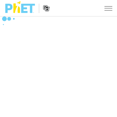
搜
尋
PhET
Website
教學
網
Navigation
站
所有模擬教材
STUDIO
About Studio
活動
物理
Customizable Sims
數學
瀏覽活動
研究
Start a Free Trial
化學
分享您的活動
倡議計劃
Purchase a License
地球科學
Activity Contribution Guidelines
包容性輔助設計
登入 / 註冊
生物
Virtual Workshops
PhET 全球社群
登入 / 註冊
Professional Learning with PhET
翻譯教學主題
Data Fluency