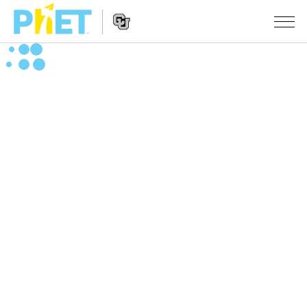
搜
尋
PhET
Website
教學
網
Navigation
站
所有模擬教材
STUDIO
About Studio
活動
物理
Customizable Sims
數學
瀏覽活動
研究
Start a Free Trial
化學
分享您的活動
倡議計劃
Purchase a License
地球科學
Activity Contribution Guidelines
包容性輔助設計
登入 / 註冊
生物
Virtual Workshops
PhET 全球社群
登入 / 註冊
Professional Learning with PhET
翻譯教學主題
Data Fluency