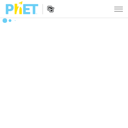
搜
尋
PhET
Website
教學
網
Navigation
站
所有模擬教材
STUDIO
About Studio
活動
物理
Customizable Sims
數學
瀏覽活動
研究
Start a Free Trial
化學
分享您的活動
倡議計劃
Purchase a License
地球科學
Activity Contribution Guidelines
包容性輔助設計
登入 / 註冊
生物
Virtual Workshops
PhET 全球社群
登入 / 註冊
Professional Learning with PhET
翻譯教學主題
Data Fluency