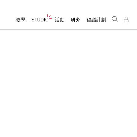
Website
教學
STUDIO
活動
研究
倡議計劃
Navigation
About Studio
所有模擬教材
瀏覽活動
包容性輔助設計
/
/
Customizable Sims
分享您的活動
PhET 全球社群
物理
Start a Free Trial
Activity Contribution Guidelines
Data Fluency
數學
Purchase a License
Virtual Workshops
DEIB in STEM Ed
化學
Professional Learning with PhET
SceneryStack OSE
地球科學
Teaching with PhET
Impact Report
生物
翻譯教學主題
Customizable Sims