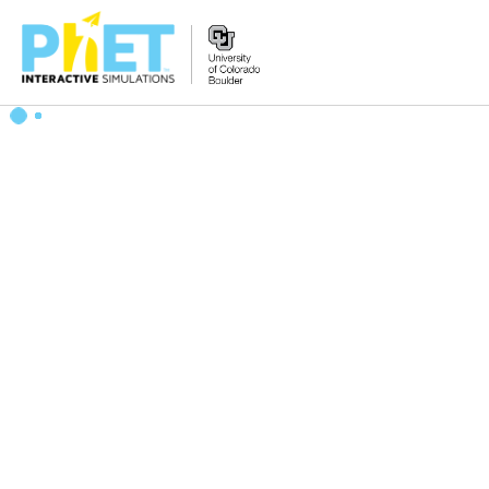
搜
尋
PhET
網
站