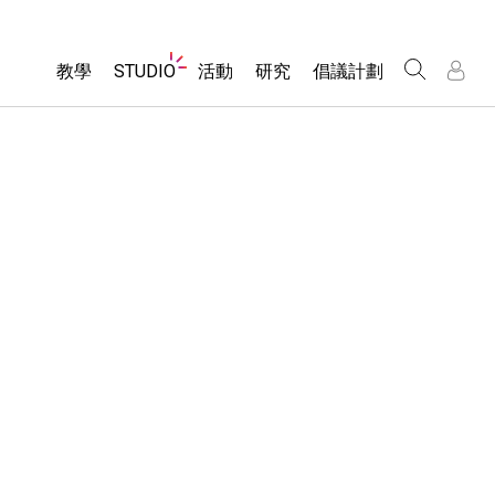
Website
教學
STUDIO
活動
研究
倡議計劃
Navigation
About Studio
所有模擬教材
瀏覽活動
包容性輔助設計
/
/
Customizable Sims
分享您的活動
PhET 全球社群
物理
Start a Free Trial
Activity Contribution Guidelines
Data Fluency
數學
Purchase a License
Virtual Workshops
DEIB in STEM Ed
化學
Professional Learning with PhET
SceneryStack OSE
地球科學
Teaching with PhET
Impact Report
生物
翻譯教學主題
Customizable Sims