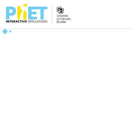
搜
尋
PhET
網
站