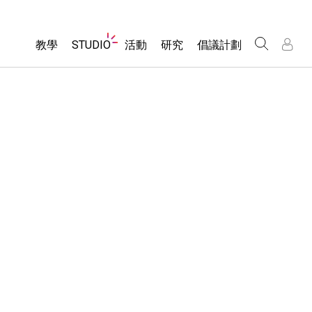
Website
教學
STUDIO
活動
研究
倡議計劃
Navigation
About Studio
所有模擬教材
瀏覽活動
包容性輔助設計
/
/
Customizable Sims
分享您的活動
PhET 全球社群
物理
Start a Free Trial
Activity Contribution Guidelines
Data Fluency
數學
Purchase a License
Virtual Workshops
DEIB in STEM Ed
化學
Professional Learning with PhET
SceneryStack OSE
地球科學
Teaching with PhET
Impact Report
生物
翻譯教學主題
Customizable Sims