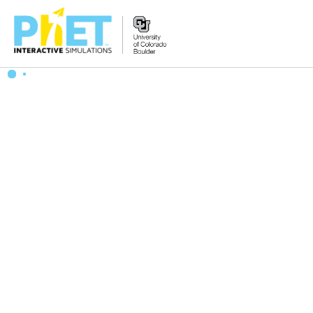
搜
尋
PhET
網
站