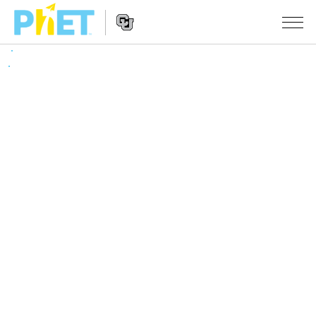
搜
尋
PhET
Website
教學
網
Navigation
站
所有模擬教材
STUDIO
About Studio
活動
物理
Customizable Sims
數學
瀏覽活動
研究
Start a Free Trial
化學
分享您的活動
倡議計劃
Purchase a License
地球科學
Activity Contribution Guidelines
包容性輔助設計
登入 / 註冊
生物
Virtual Workshops
PhET 全球社群
登入 / 註冊
Professional Learning with PhET
翻譯教學主題
Data Fluency