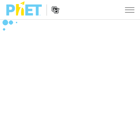
搜
尋
PhET
Website
教學
網
Navigation
站
所有模擬教材
STUDIO
About Studio
活動
物理
Customizable Sims
數學
瀏覽活動
研究
Start a Free Trial
化學
分享您的活動
倡議計劃
Purchase a License
地球科學
Activity Contribution Guidelines
包容性輔助設計
登入 / 註冊
生物
Virtual Workshops
PhET 全球社群
登入 / 註冊
Professional Learning with PhET
翻譯教學主題
Data Fluency