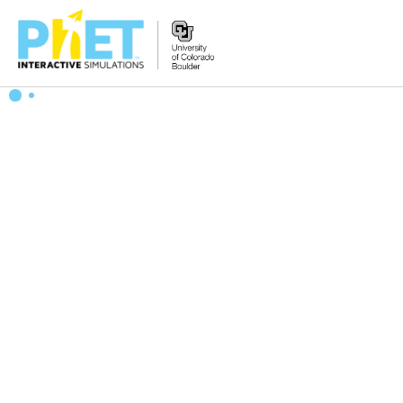
搜
尋
PhET
網
站