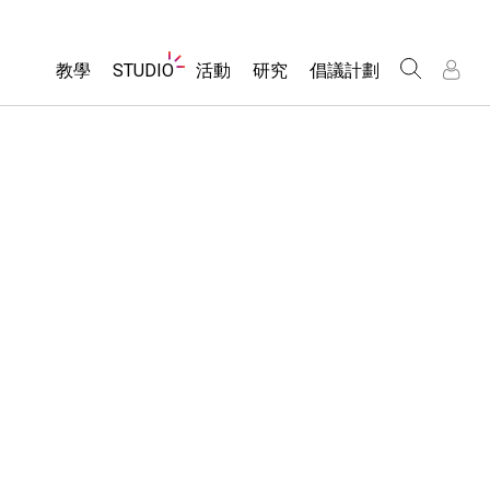
Website
教學
STUDIO
活動
研究
倡議計劃
Navigation
About Studio
所有模擬教材
瀏覽活動
包容性輔助設計
/
/
Customizable Sims
分享您的活動
PhET 全球社群
物理
Start a Free Trial
Activity Contribution Guidelines
Data Fluency
數學
Purchase a License
Virtual Workshops
DEIB in STEM Ed
化學
Professional Learning with PhET
SceneryStack OSE
地球科學
Teaching with PhET
Impact Report
生物
翻譯教學主題
Customizable Sims