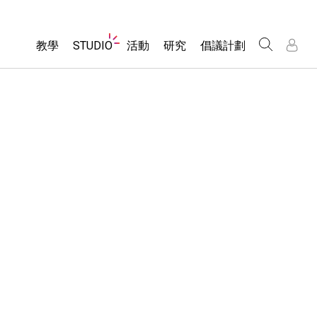
Website
教學
STUDIO
活動
研究
倡議計劃
Navigation
About Studio
所有模擬教材
瀏覽活動
包容性輔助設計
/
/
Customizable Sims
分享您的活動
PhET 全球社群
物理
Start a Free Trial
Activity Contribution Guidelines
Data Fluency
數學
Purchase a License
Virtual Workshops
DEIB in STEM Ed
化學
Professional Learning with PhET
SceneryStack OSE
地球科學
Teaching with PhET
Impact Report
生物
翻譯教學主題
Customizable Sims