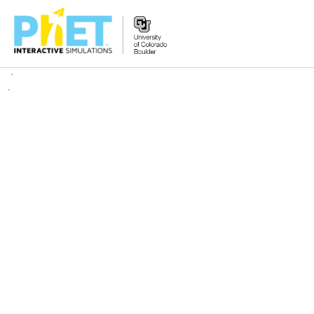
搜
尋
PhET
網
站