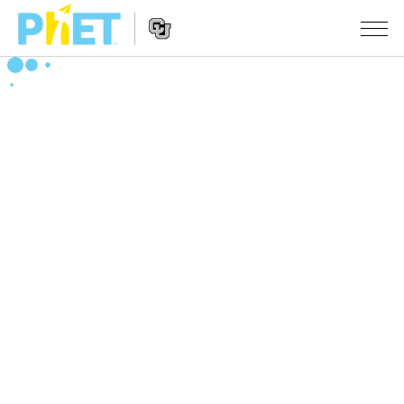
搜
尋
PhET
Website
教學
網
Navigation
站
所有模擬教材
STUDIO
About Studio
活動
物理
Customizable Sims
數學
瀏覽活動
研究
Start a Free Trial
化學
分享您的活動
倡議計劃
Purchase a License
地球科學
Activity Contribution Guidelines
包容性輔助設計
登入 / 註冊
生物
Virtual Workshops
PhET 全球社群
登入 / 註冊
Professional Learning with PhET
翻譯教學主題
Data Fluency