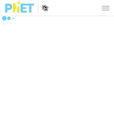
搜
尋
PhET
Website
教學
網
Navigation
站
所有模擬教材
STUDIO
About Studio
活動
物理
Customizable Sims
數學
瀏覽活動
研究
Start a Free Trial
化學
分享您的活動
倡議計劃
Purchase a License
地球科學
Activity Contribution Guidelines
包容性輔助設計
登入 / 註冊
生物
Virtual Workshops
PhET 全球社群
登入 / 註冊
Professional Learning with PhET
翻譯教學主題
Data Fluency