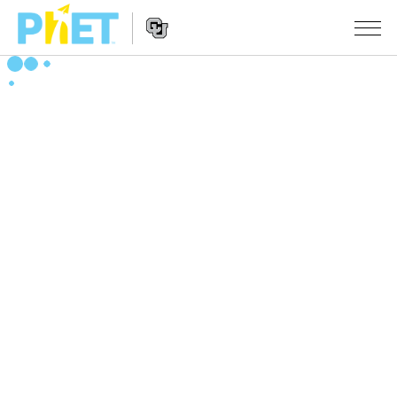
搜
尋
PhET
Website
教學
網
Navigation
站
所有模擬教材
STUDIO
About Studio
活動
物理
Customizable Sims
數學
瀏覽活動
研究
Start a Free Trial
化學
分享您的活動
倡議計劃
Purchase a License
地球科學
Activity Contribution Guidelines
包容性輔助設計
登入 / 註冊
生物
Virtual Workshops
PhET 全球社群
登入 / 註冊
Professional Learning with PhET
翻譯教學主題
Data Fluency