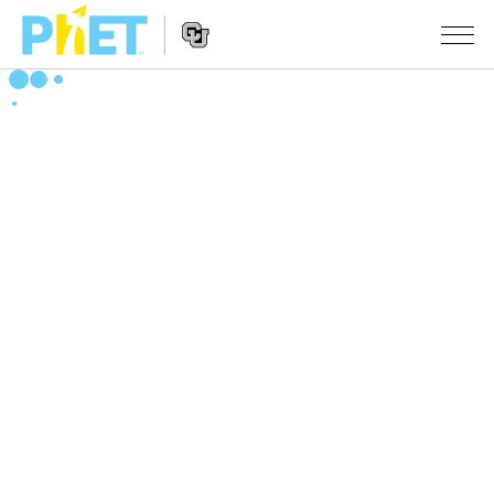
搜
尋
PhET
Website
教學
網
Navigation
站
所有模擬教材
STUDIO
About Studio
活動
物理
Customizable Sims
數學
瀏覽活動
研究
Start a Free Trial
化學
分享您的活動
倡議計劃
Purchase a License
地球科學
Activity Contribution Guidelines
包容性輔助設計
登入 / 註冊
生物
Virtual Workshops
PhET 全球社群
登入 / 註冊
Professional Learning with PhET
翻譯教學主題
Data Fluency