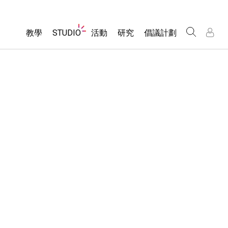
Website
教學
STUDIO
活動
研究
倡議計劃
Navigation
About Studio
所有模擬教材
瀏覽活動
包容性輔助設計
/
/
Customizable Sims
分享您的活動
PhET 全球社群
物理
Start a Free Trial
Activity Contribution Guidelines
Data Fluency
數學
Purchase a License
Virtual Workshops
DEIB in STEM Ed
化學
Professional Learning with PhET
SceneryStack OSE
地球科學
Teaching with PhET
Impact Report
生物
翻譯教學主題
Customizable Sims