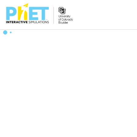
搜
尋
PhET
網
站