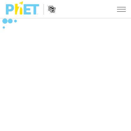
搜
尋
PhET
Website
教學
網
Navigation
站
所有模擬教材
STUDIO
About Studio
活動
物理
Customizable Sims
數學
瀏覽活動
研究
Start a Free Trial
化學
分享您的活動
倡議計劃
Purchase a License
地球科學
Activity Contribution Guidelines
包容性輔助設計
登入 / 註冊
生物
Virtual Workshops
PhET 全球社群
登入 / 註冊
Professional Learning with PhET
翻譯教學主題
Data Fluency