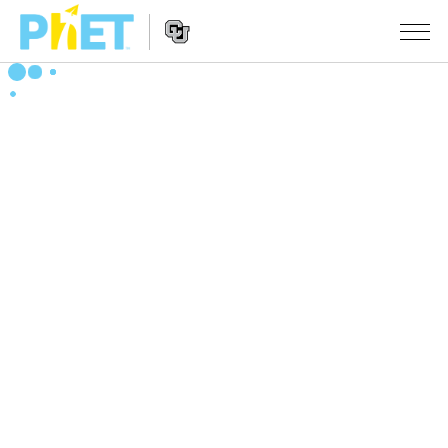
搜
尋
PhET
Website
教學
網
Navigation
站
所有模擬教材
STUDIO
About Studio
活動
物理
Customizable Sims
數學
瀏覽活動
研究
Start a Free Trial
化學
分享您的活動
倡議計劃
Purchase a License
地球科學
Activity Contribution Guidelines
包容性輔助設計
登入 / 註冊
生物
Virtual Workshops
PhET 全球社群
登入 / 註冊
Professional Learning with PhET
翻譯教學主題
Data Fluency