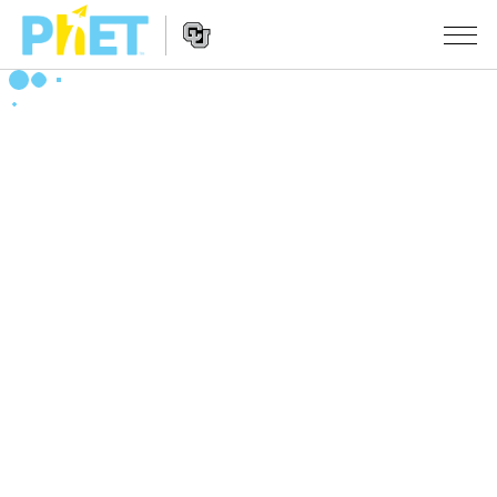
搜
尋
PhET
Website
教學
網
Navigation
站
所有模擬教材
STUDIO
About Studio
活動
物理
Customizable Sims
數學
瀏覽活動
研究
Start a Free Trial
化學
分享您的活動
倡議計劃
Purchase a License
地球科學
Activity Contribution Guidelines
包容性輔助設計
登入 / 註冊
生物
Virtual Workshops
PhET 全球社群
登入 / 註冊
Professional Learning with PhET
翻譯教學主題
Data Fluency