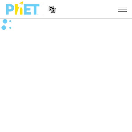
搜
尋
PhET
Website
教學
網
Navigation
站
所有模擬教材
STUDIO
About Studio
活動
物理
Customizable Sims
數學
瀏覽活動
研究
Start a Free Trial
化學
分享您的活動
倡議計劃
Purchase a License
地球科學
Activity Contribution Guidelines
包容性輔助設計
登入 / 註冊
生物
Virtual Workshops
PhET 全球社群
登入 / 註冊
Professional Learning with PhET
翻譯教學主題
Data Fluency