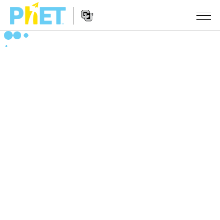
搜
尋
PhET
Website
教學
網
Navigation
站
所有模擬教材
STUDIO
About Studio
活動
物理
Customizable Sims
數學
瀏覽活動
研究
Start a Free Trial
化學
分享您的活動
倡議計劃
Purchase a License
地球科學
Activity Contribution Guidelines
包容性輔助設計
登入 / 註冊
生物
Virtual Workshops
PhET 全球社群
登入 / 註冊
Professional Learning with PhET
翻譯教學主題
Data Fluency