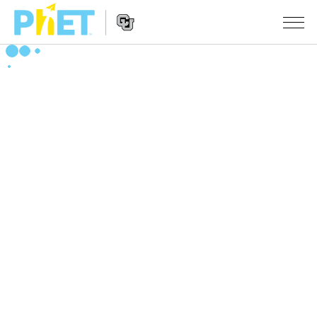
搜
尋
PhET
Website
教學
網
Navigation
站
所有模擬教材
STUDIO
About Studio
活動
物理
Customizable Sims
數學
瀏覽活動
研究
Start a Free Trial
化學
分享您的活動
倡議計劃
Purchase a License
地球科學
Activity Contribution Guidelines
包容性輔助設計
登入 / 註冊
生物
Virtual Workshops
PhET 全球社群
登入 / 註冊
Professional Learning with PhET
翻譯教學主題
Data Fluency