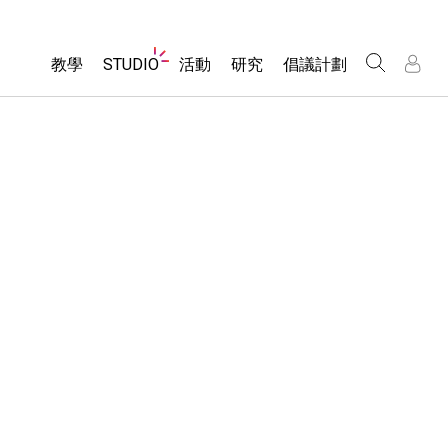
Website
教學
STUDIO
活動
研究
倡議計劃
Navigation
About Studio
所有模擬教材
瀏覽活動
包容性輔助設計
/
/
Customizable Sims
分享您的活動
PhET 全球社群
物理
Start a Free Trial
Activity Contribution Guidelines
Data Fluency
數學
Purchase a License
Virtual Workshops
DEIB in STEM Ed
化學
Professional Learning with PhET
SceneryStack OSE
地球科學
Teaching with PhET
Impact Report
生物
翻譯教學主題
Customizable Sims