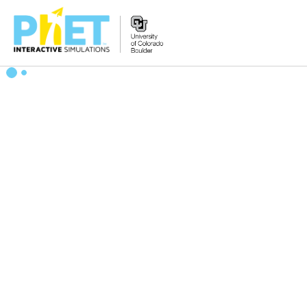
搜
尋
PhET
網
站