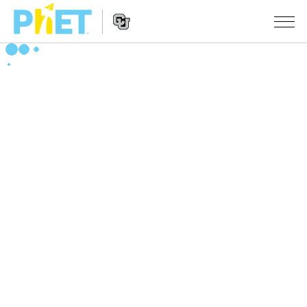
搜
尋
PhET
Website
教學
網
Navigation
站
所有模擬教材
STUDIO
About Studio
活動
物理
Customizable Sims
數學
瀏覽活動
研究
Start a Free Trial
化學
分享您的活動
倡議計劃
Purchase a License
地球科學
Activity Contribution Guidelines
包容性輔助設計
登入 / 註冊
生物
Virtual Workshops
PhET 全球社群
登入 / 註冊
Professional Learning with PhET
翻譯教學主題
Data Fluency