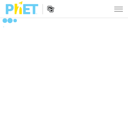
搜
尋
PhET
Website
教學
網
Navigation
站
所有模擬教材
STUDIO
About Studio
活動
物理
Customizable Sims
數學
瀏覽活動
研究
Start a Free Trial
化學
分享您的活動
倡議計劃
Purchase a License
地球科學
Activity Contribution Guidelines
包容性輔助設計
登入 / 註冊
生物
Virtual Workshops
PhET 全球社群
登入 / 註冊
Professional Learning with PhET
翻譯教學主題
Data Fluency