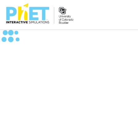
搜
尋
PhET
網
站