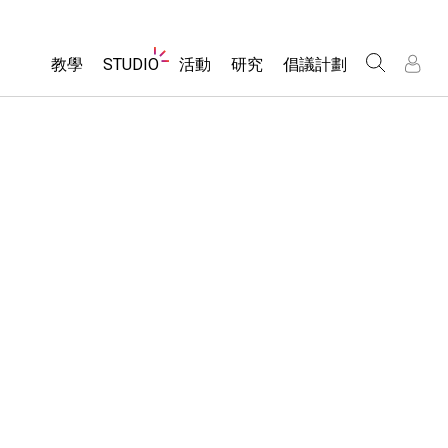
Website
教學
STUDIO
活動
研究
倡議計劃
Navigation
About Studio
所有模擬教材
瀏覽活動
包容性輔助設計
/
/
Customizable Sims
分享您的活動
PhET 全球社群
物理
Start a Free Trial
Activity Contribution Guidelines
Data Fluency
數學
Purchase a License
Virtual Workshops
DEIB in STEM Ed
化學
Professional Learning with PhET
SceneryStack OSE
地球科學
Teaching with PhET
Impact Report
生物
翻譯教學主題
Customizable Sims