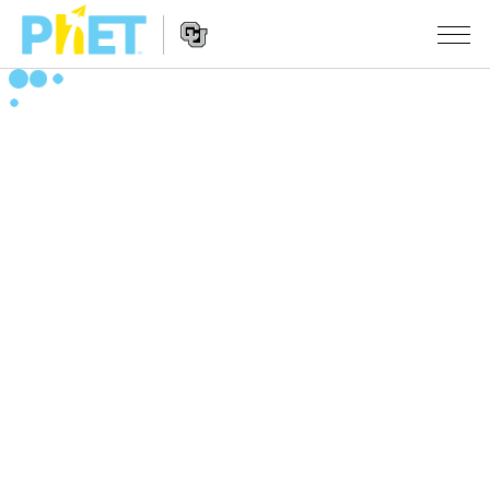
搜
尋
PhET
Website
教學
網
Navigation
站
所有模擬教材
STUDIO
About Studio
活動
物理
Customizable Sims
數學
瀏覽活動
研究
Start a Free Trial
化學
分享您的活動
倡議計劃
Purchase a License
地球科學
Activity Contribution Guidelines
包容性輔助設計
登入 / 註冊
生物
Virtual Workshops
PhET 全球社群
登入 / 註冊
Professional Learning with PhET
翻譯教學主題
Data Fluency