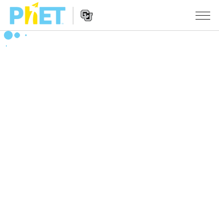
搜
尋
PhET
Website
教學
網
Navigation
站
所有模擬教材
STUDIO
About Studio
活動
物理
Customizable Sims
數學
瀏覽活動
研究
Start a Free Trial
化學
分享您的活動
倡議計劃
Purchase a License
地球科學
Activity Contribution Guidelines
包容性輔助設計
登入 / 註冊
生物
Virtual Workshops
PhET 全球社群
登入 / 註冊
Professional Learning with PhET
翻譯教學主題
Data Fluency