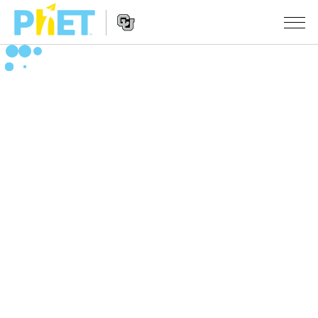
搜
尋
PhET
Website
教學
網
Navigation
站
所有模擬教材
STUDIO
About Studio
活動
物理
Customizable Sims
數學
瀏覽活動
研究
Start a Free Trial
化學
分享您的活動
倡議計劃
Purchase a License
地球科學
Activity Contribution Guidelines
包容性輔助設計
登入 / 註冊
生物
Virtual Workshops
PhET 全球社群
登入 / 註冊
Professional Learning with PhET
翻譯教學主題
Data Fluency