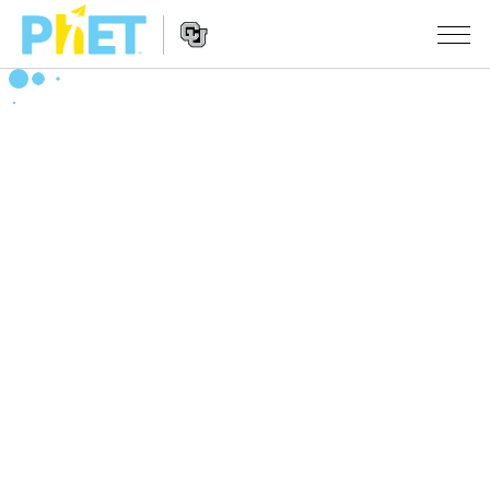
搜
尋
PhET
Website
教學
網
Navigation
站
所有模擬教材
STUDIO
About Studio
活動
物理
Customizable Sims
數學
瀏覽活動
研究
Start a Free Trial
化學
分享您的活動
倡議計劃
Purchase a License
地球科學
Activity Contribution Guidelines
包容性輔助設計
登入 / 註冊
生物
Virtual Workshops
PhET 全球社群
登入 / 註冊
Professional Learning with PhET
翻譯教學主題
Data Fluency