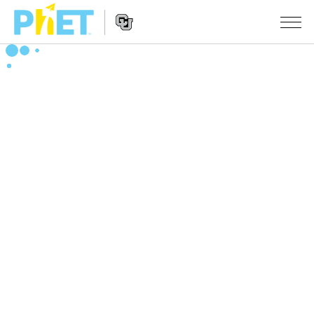
搜
尋
PhET
Website
教學
網
Navigation
站
所有模擬教材
STUDIO
About Studio
活動
物理
Customizable Sims
數學
瀏覽活動
研究
Start a Free Trial
化學
分享您的活動
倡議計劃
Purchase a License
地球科學
Activity Contribution Guidelines
包容性輔助設計
登入 / 註冊
生物
Virtual Workshops
PhET 全球社群
登入 / 註冊
Professional Learning with PhET
翻譯教學主題
Data Fluency