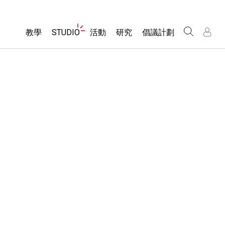
Website
教學
STUDIO
活動
研究
倡議計劃
Navigation
About Studio
所有模擬教材
瀏覽活動
包容性輔助設計
/
/
Customizable Sims
分享您的活動
PhET 全球社群
物理
Start a Free Trial
Activity Contribution Guidelines
Data Fluency
數學
Purchase a License
Virtual Workshops
DEIB in STEM Ed
化學
Professional Learning with PhET
SceneryStack OSE
地球科學
Teaching with PhET
Impact Report
生物
翻譯教學主題
Customizable Sims