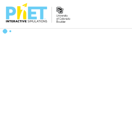
搜
尋
PhET
網
站