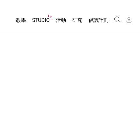
Website
教學
STUDIO
活動
研究
倡議計劃
Navigation
About Studio
所有模擬教材
瀏覽活動
包容性輔助設計
/
/
Customizable Sims
分享您的活動
PhET 全球社群
物理
Start a Free Trial
Activity Contribution Guidelines
Data Fluency
數學
Purchase a License
Virtual Workshops
DEIB in STEM Ed
化學
Professional Learning with PhET
SceneryStack OSE
地球科學
Teaching with PhET
Impact Report
生物
翻譯教學主題
Customizable Sims