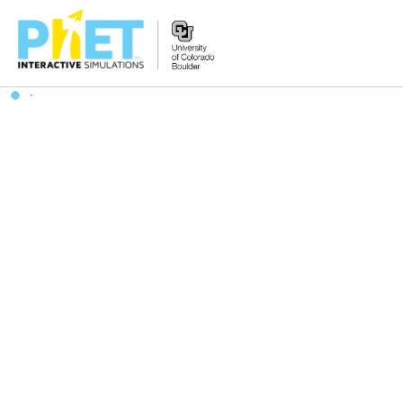
搜
尋
PhET
網
站