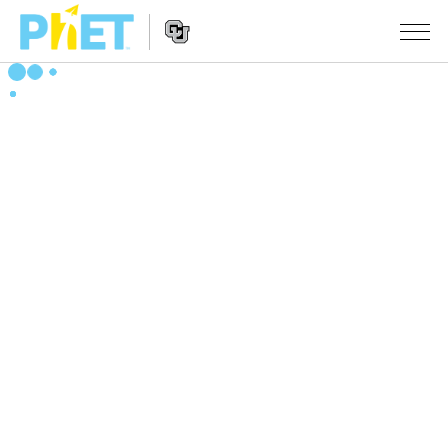
搜
尋
PhET
Website
教學
網
Navigation
站
所有模擬教材
STUDIO
About Studio
活動
物理
Customizable Sims
數學
瀏覽活動
研究
Start a Free Trial
化學
分享您的活動
倡議計劃
Purchase a License
地球科學
Activity Contribution Guidelines
包容性輔助設計
登入 / 註冊
生物
Virtual Workshops
PhET 全球社群
登入 / 註冊
Professional Learning with PhET
翻譯教學主題
Data Fluency