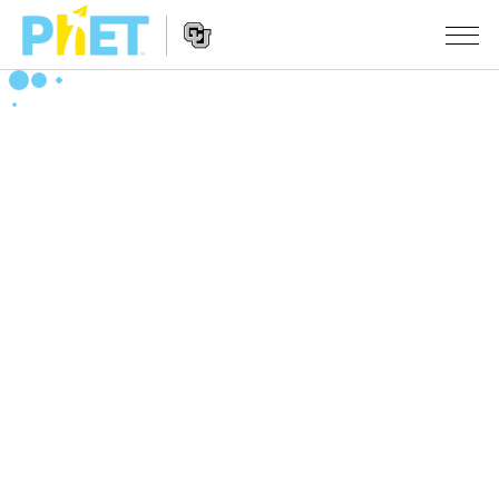
搜
尋
PhET
Website
教學
網
Navigation
站
所有模擬教材
STUDIO
About Studio
活動
物理
Customizable Sims
數學
瀏覽活動
研究
Start a Free Trial
化學
分享您的活動
倡議計劃
Purchase a License
地球科學
Activity Contribution Guidelines
包容性輔助設計
登入 / 註冊
生物
Virtual Workshops
PhET 全球社群
登入 / 註冊
Professional Learning with PhET
翻譯教學主題
Data Fluency