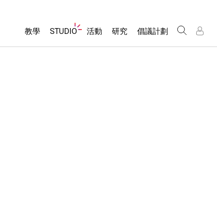
Website
教學
STUDIO
活動
研究
倡議計劃
Navigation
About Studio
所有模擬教材
瀏覽活動
包容性輔助設計
/
/
Customizable Sims
分享您的活動
PhET 全球社群
物理
Start a Free Trial
Activity Contribution Guidelines
Data Fluency
數學
Purchase a License
Virtual Workshops
DEIB in STEM Ed
化學
Professional Learning with PhET
SceneryStack OSE
地球科學
Teaching with PhET
Impact Report
生物
翻譯教學主題
Customizable Sims