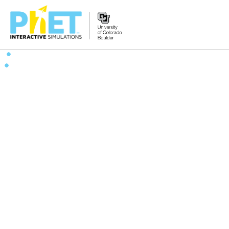
搜
尋
PhET
網
站